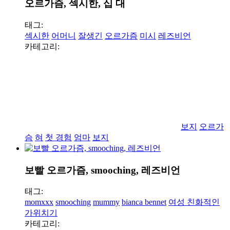
오르가즘, 섹시한, 십 대
태그:
섹시한
어머니
잘생긴
오르가즘
미시
레즈비언
카테고리:
보지
오르가
슴
혀
첫 경험
엄마
보지
보빨 오르가즘, smooching, 레즈비언
태그:
momxxx
smooching
mummy
bianca bennet
여성 친화적인
가위치기
카테고리: