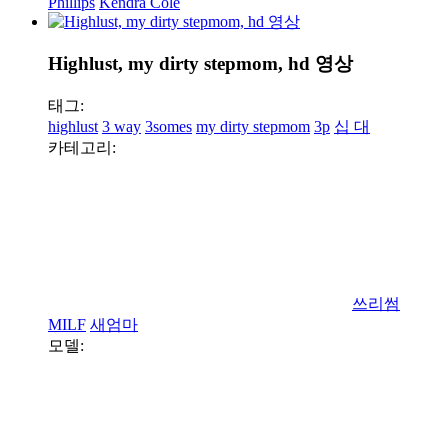
Phillips
Kendra Cole
Highlust, my dirty stepmom, hd 영상
태그:
highlust
3 way
3somes
my dirty stepmom
3p
십 대
카테고리:
쓰리썸
MILF
새엄마
모델: