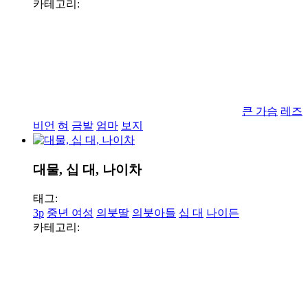
카테고리:
큰 가슴
레즈
비언
혀
금발
엄마
보지
대물, 십 대, 나이차
태그:
3p
중년 여성
의붓딸
의붓아들
십 대
나이든
카테고리: