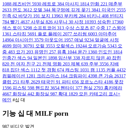
1088
레즈비언
5930
레트로
384
마사지
1814
만화
221
매춘부
2633
면도
3612
모델
344
목구멍에 깊게 꽂기
3841
미국인
2555
민족
62
바닷가
191
보지
13963
부카케
284
비키니
408
빈티지
784
빨기
4637
사무실
826
사우나
30
사정
10393
성숙한
17360
섹스 토이
5298
소프트코어
313
수상 스포츠
87
수중
17
스윙어
1361
스타킹
5691
쏠로 플레이
2077
쓰리썸
6003
아마추어
14904
아시아인
3579
아웃도어
1957
애널
9234
얼굴에 사정
4699
엄마
30791
오럴
3553
오럴섹스
19244
오르가슴
5343
오
줌
483
요가
203
유명인
257
유혹
1044
윤간
1360
인도인
1814
인종간 섹스
94
일본인
1898
임산부
338
자르지 않은
40
잡힌
820
전 여자 친구
21
전체 영화
203
제복
639
주부
3556
지배
818
집단 섹스
1112
첫 경험
674
캐스팅
1031
캠
1135
커플
4432
컴필레이션
1281
크리스마스
164
크림파이
4398
큰 가슴
26317
클럽
251
타투
2629
태국인
91
파티
656
포르노스타
4186
풋잡
1596
피스팅
598
핸드잡
3654
헨타이
377
현실
2793
홈카메라
4667
화장실
442
화장실
987
확대
1829
모든 카테고리 표시+
메인
#십 대
기능 십 대 MILF porn
987 비디오 발견