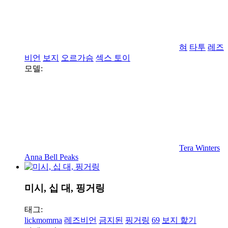
혀
타투
레즈
비언
보지
오르가슴
섹스 토이
모델:
Tera Winters
Anna Bell Peaks
미시, 십 대, 핑거링
태그:
lickmomma
레즈비언
금지된
핑거링
69
보지 핥기