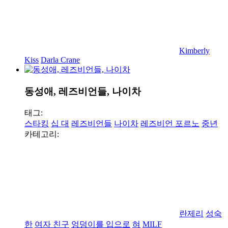
Kimberly
Kiss
Darla Crane
동성애, 레즈비언들, 나이차
태그:
스타킹
십 대
레즈비언들
나이차
레즈비언 포르노
중년
카테고리:
란제리
성숙
한
여자 친구
엉덩이를 입으로
혀
MILF