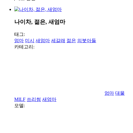
나이차, 젊은, 새엄마
태그:
엄마
미시
새엄마
세갈래
젊은
의붓아들
카테고리:
엄마
대물
MILF
쓰리썸
새엄마
모델: