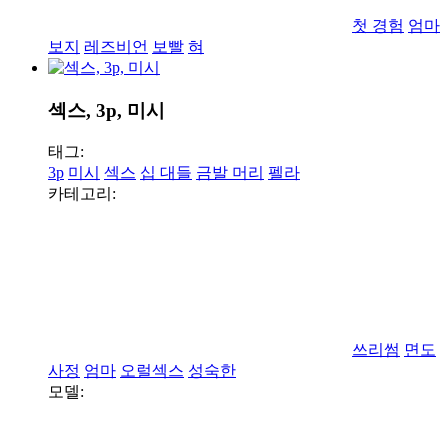
첫 경험
엄마
보지
레즈비언
보빨
혀
섹스, 3p, 미시
태그:
3p
미시
섹스
십 대들
금발 머리
펠라
카테고리:
쓰리썸
면도
사정
엄마
오럴섹스
성숙한
모델: