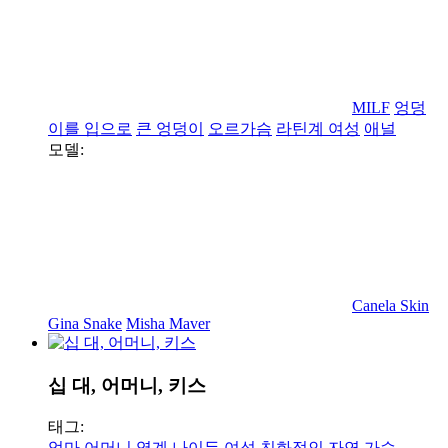
MILF
엉덩
이를 입으로
큰 엉덩이
오르가슴
라틴계 여성
애널
모델:
Canela Skin
Gina Snake
Misha Maver
십 대, 어머니, 키스
태그:
엄마
어머니
영계
나이든
여성 친화적인
자연 가슴