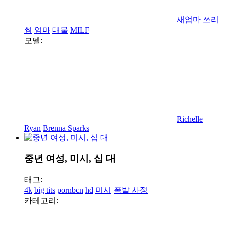
새엄마
쓰리
썸
엄마
대물
MILF
모델:
Richelle
Ryan
Brenna Sparks
중년 여성, 미시, 십 대
태그:
4k
big tits
pornbcn
hd
미시
폭발 사정
카테고리: